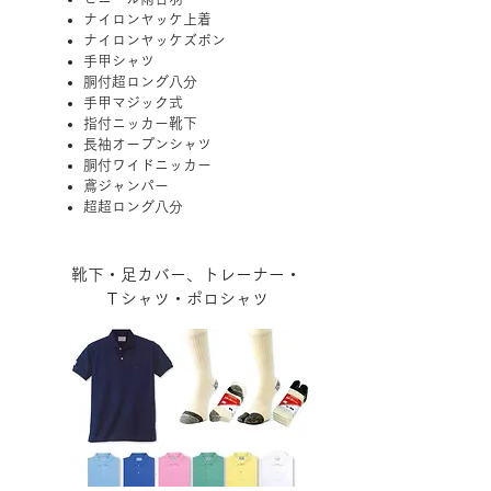
ナイロンヤッケ上着
ナイロンヤッケズボン
手甲シャツ
胴付超ロング八分
手甲マジック式
指付ニッカー靴下
長袖オープンシャツ
胴付ワイドニッカー
鳶ジャンパー
超超ロング八分
靴下・足カバー、トレーナー・
Ｔシャツ・ポロシャツ