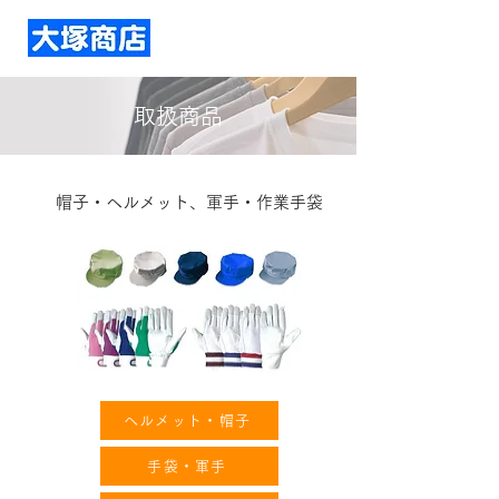
取扱商品
帽子・ヘルメット、軍手・作業手袋
ヘルメット・帽子
手袋・軍手