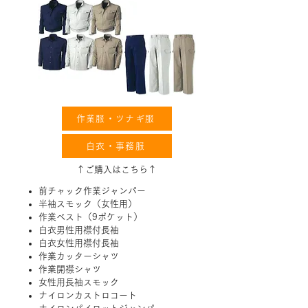
作業服・ツナギ服
白衣・事務服
↑ご購入はこちら↑
前チャック作業ジャンパー
半袖スモック（女性用）
作業ベスト（9ポケット）
白衣男性用襟付長袖
白衣女性用襟付長袖
作業カッターシャツ
作業開襟シャツ
女性用長袖スモック
ナイロンカストロコート